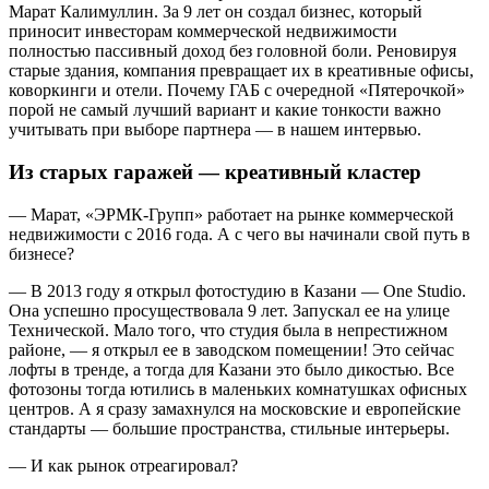
Марат Калимуллин. За 9 лет он создал бизнес, который
приносит инвесторам коммерческой недвижимости
полностью пассивный доход без головной боли. Реновируя
старые здания, компания превращает их в креативные офисы,
коворкинги и отели. Почему ГАБ с очередной «Пятерочкой»
порой не самый лучший вариант и какие тонкости важно
учитывать при выборе партнера — в нашем интервью.
Из старых гаражей — креативный кластер
— Марат, «ЭРМК-Групп» работает на рынке коммерческой
недвижимости с 2016 года. А с чего вы начинали свой путь в
бизнесе?
— В 2013 году я открыл фотостудию в Казани — One Studio.
Она успешно просуществовала 9 лет. Запускал ее на улице
Технической. Мало того, что студия была в непрестижном
районе, — я открыл ее в заводском помещении! Это сейчас
лофты в тренде, а тогда для Казани это было дикостью. Все
фотозоны тогда ютились в маленьких комнатушках офисных
центров. А я сразу замахнулся на московские и европейские
стандарты — большие пространства, стильные интерьеры.
— И как рынок отреагировал?