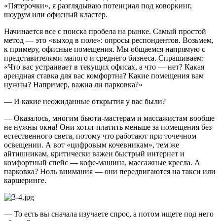
«Пятерочки», я разглядываю потенциал под коворкинг,
шоурум или офисный кластер.
Начинается все с поиска пробела на рынке. Самый простой
метод — это «выход в поле»: опросы респондентов. Возьмем,
к примеру, офисные помещения. Мы общаемся напрямую с
представителями малого и среднего бизнеса. Спрашиваем:
«Что вас устраивает в текущих офисах, а что — нет? Какая
арендная ставка для вас комфортна? Какие помещения вам
нужны? Например, важна ли парковка?»
— И какие неожиданные открытия у вас были?
— Оказалось, многим бьюти-мастерам и массажистам вообще
не нужны окна! Они хотят платить меньше за помещения без
естественного света, потому что работают при точечном
освещении. А вот «цифровым кочевникам», тем же
айтишникам, критически важен быстрый интернет и
комфортный спейс — кофе-машина, массажные кресла. А
парковка? Ноль внимания — они передвигаются на такси или
каршеринге.
— То есть вы сначала изучаете спрос, а потом ищете под него