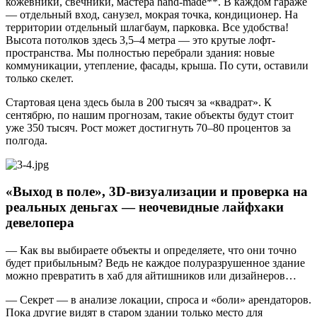
кожевники, свечники, мастера hand-made**. В каждом гараже
— отдельный вход, санузел, мокрая точка, кондиционер. На
территории отдельный шлагбаум, парковка. Все удобства!
Высота потолков здесь 3,5–4 метра — это крутые лофт-
пространства. Мы полностью перебрали здания: новые
коммуникации, утепление, фасады, крыша. По сути, оставили
только скелет.
Стартовая цена здесь была в 200 тысяч за «квадрат». К
сентябрю, по нашим прогнозам, такие объекты будут стоит
уже 350 тысяч. Рост может достигнуть 70–80 процентов за
полгода.
«Выход в поле», 3D-визуализации и проверка на
реальных деньгах — неочевидные лайфхаки
девелопера
— Как вы выбираете объекты и определяете, что они точно
будет прибыльным? Ведь не каждое полуразрушенное здание
можно превратить в хаб для айтишников или дизайнеров…
— Секрет — в анализе локации, спроса и «боли» арендаторов.
Пока другие видят в старом здании только место для