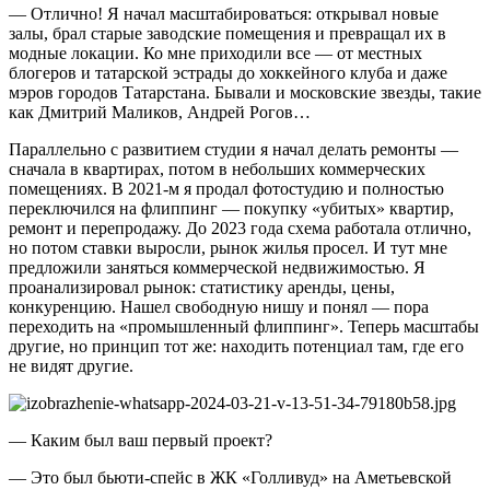
— Отлично! Я начал масштабироваться: открывал новые
залы, брал старые заводские помещения и превращал их в
модные локации. Ко мне приходили все — от местных
блогеров и татарской эстрады до хоккейного клуба и даже
мэров городов Татарстана. Бывали и московские звезды, такие
как Дмитрий Маликов, Андрей Рогов…
Параллельно с развитием студии я начал делать ремонты —
сначала в квартирах, потом в небольших коммерческих
помещениях. В 2021-м я продал фотостудию и полностью
переключился на флиппинг — покупку «убитых» квартир,
ремонт и перепродажу. До 2023 года схема работала отлично,
но потом ставки выросли, рынок жилья просел. И тут мне
предложили заняться коммерческой недвижимостью. Я
проанализировал рынок: статистику аренды, цены,
конкуренцию. Нашел свободную нишу и понял — пора
переходить на «промышленный флиппинг». Теперь масштабы
другие, но принцип тот же: находить потенциал там, где его
не видят другие.
— Каким был ваш первый проект?
— Это был бьюти-спейс в ЖК «Голливуд» на Аметьевской