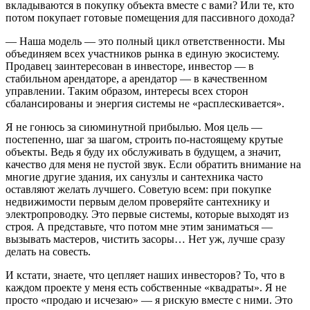
вкладываются в покупку объекта вместе с вами? Или те, кто
потом покупает готовые помещения для пассивного дохода?
— Наша модель — это полный цикл ответственности. Мы
объединяем всех участников рынка в единую экосистему.
Продавец заинтересован в инвесторе, инвестор — в
стабильном арендаторе, а арендатор — в качественном
управлении. Таким образом, интересы всех сторон
сбалансированы и энергия системы не «расплескивается».
Я не гонюсь за сиюминутной прибылью. Моя цель —
постепенно, шаг за шагом, строить по-настоящему крутые
объекты. Ведь я буду их обслуживать в будущем, а значит,
качество для меня не пустой звук. Если обратить внимание на
многие другие здания, их санузлы и сантехника часто
оставляют желать лучшего. Советую всем: при покупке
недвижимости первым делом проверяйте сантехнику и
электропроводку. Это первые системы, которые выходят из
строя. А представьте, что потом мне этим заниматься —
вызывать мастеров, чистить засоры… Нет уж, лучше сразу
делать на совесть.
И кстати, знаете, что цепляет наших инвесторов? То, что в
каждом проекте у меня есть собственные «квадраты». Я не
просто «продаю и исчезаю» — я рискую вместе с ними. Это