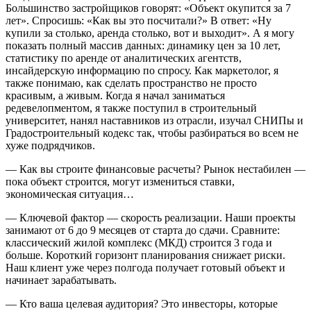
Большинство застройщиков говорят: «Объект окупится за 7
лет». Спросишь: «Как вы это посчитали?» В ответ: «Ну
купили за столько, аренда столько, вот и выходит». А я могу
показать полный массив данных: динамику цен за 10 лет,
статистику по аренде от аналитических агентств,
инсайдерскую информацию по спросу. Как маркетолог, я
также понимаю, как сделать пространство не просто
красивым, а живым. Когда я начал заниматься
редевелопментом, я также поступил в строительный
университет, нанял наставников из отрасли, изучал СНИПы и
Градостроительный кодекс так, чтобы разбираться во всем не
хуже подрядчиков.
— Как вы строите финансовые расчеты? Рынок нестабилен —
пока объект строится, могут измениться ставки,
экономическая ситуация…
— Ключевой фактор — скорость реализации. Наши проекты
занимают от 6 до 9 месяцев от старта до сдачи. Сравните:
классический жилой комплекс (МКД) строится 3 года и
больше. Короткий горизонт планирования снижает риски.
Наш клиент уже через полгода получает готовый объект и
начинает зарабатывать.
— Кто ваша целевая аудитория? Это инвесторы, которые