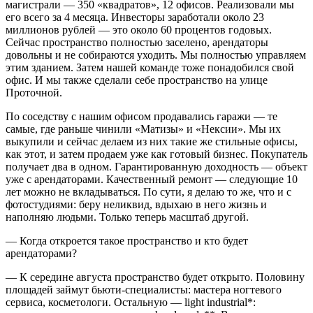
магистрали — 350 «квадратов», 12 офисов. Реализовали мы
его всего за 4 месяца. Инвесторы заработали около 23
миллионов рублей — это около 60 процентов годовых.
Сейчас пространство полностью заселено, арендаторы
довольны и не собираются уходить. Мы полностью управляем
этим зданием. Затем нашей команде тоже понадобился свой
офис. И мы также сделали себе пространство на улице
Проточной.
По соседству с нашим офисом продавались гаражи — те
самые, где раньше чинили «Матизы» и «Нексии». Мы их
выкупили и сейчас делаем из них такие же стильные офисы,
как этот, и затем продаем уже как готовый бизнес. Покупатель
получает два в одном. Гарантированную доходность — объект
уже с арендаторами. Качественный ремонт — следующие 10
лет можно не вкладываться. По сути, я делаю то же, что и с
фотостудиями: беру неликвид, вдыхаю в него жизнь и
наполняю людьми. Только теперь масштаб другой.
— Когда откроется такое пространство и кто будет
арендаторами?
— К середине августа пространство будет открыто. Половину
площадей займут бьюти-специалисты: мастера ногтевого
сервиса, косметологи. Остальную — light industrial*: